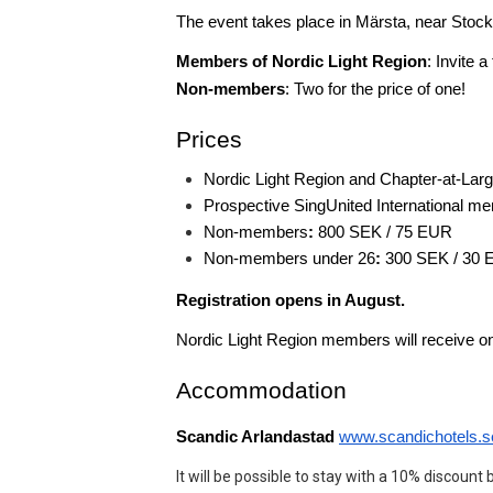
The event takes place in Märsta, near Stoc
Members of Nordic Light Region
: Invite a
Non-members
: Two for the price of one!
Prices
Nordic Light Region and Chapter-at-La
Prospective SingUnited International m
Non-members
:
 800 SEK / 75 EUR
Non-members under 26
:
 300 SEK / 30
Registration opens in August.
Nordic Light Region members will receive one
Accommodation
Scandic Arlandastad 
www.scandichotels.s
It will be possible to stay with a 10% disc