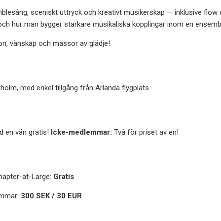
blesång, sceniskt uttryck och kreativt musikerskap — inklusive flow 
och hur man bygger starkare musikaliska kopplingar inom en ensemb
tion, vänskap och massor av glädje!
holm, med enkel tillgång från Arlanda flygplats.
 en vän gratis!
Icke-medlemmar:
Två för priset av en!
hapter-at-Large:
Gratis
lemmar:
300 SEK / 30 EUR