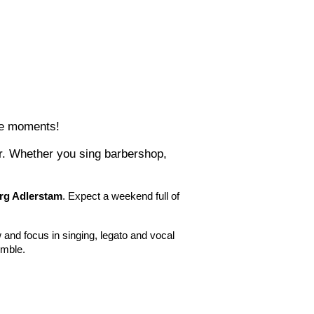
ble moments!
er. Whether you sing barbershop, 
rg Adlerstam
. Expect a weekend full of 
and focus in singing, legato and vocal 
emble.