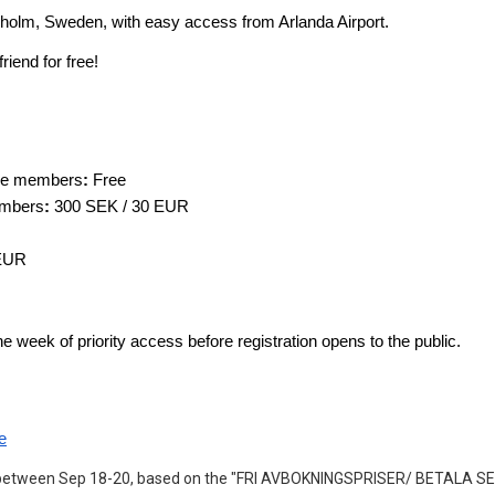
kholm, Sweden, with easy access from Arlanda Airport.
 friend for free!
rge members
:
 Free
embers
:
 300 SEK / 30 EUR
 EUR
 week of priority access before registration opens to the public.
e
ount between Sep 18-20, based on the "FRI AVBOKNINGSPRISER/ BETALA SE