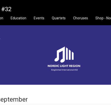
n #32
ion
Education
Events
Quartets
Choruses
Shop - No
f
september